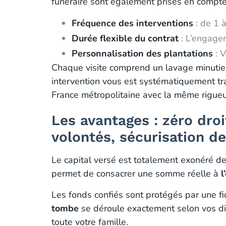
funéraire sont également prises en compte
Fréquence des interventions
: de 1 à
Durée flexible du contrat
: L’engagem
Personnalisation des plantations
: V
Chaque visite comprend un lavage minutieu
intervention vous est systématiquement tra
France métropolitaine avec la même rigueu
Les avantages : zéro droi
volontés, sécurisation d
Le capital versé est totalement exonéré des 
permet de consacrer une somme réelle à
l
Les fonds confiés sont protégés par une fid
tombe
se déroule exactement selon vos dire
toute votre famille.