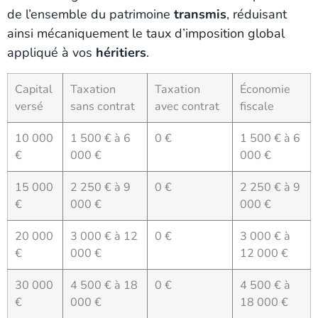
de l’ensemble du patrimoine
transmis
, réduisant
ainsi mécaniquement le taux d’imposition global
appliqué à vos
héritiers
.
Capital
Taxation
Taxation
Économie
versé
sans contrat
avec contrat
fiscale
10 000
1 500 € à 6
0 €
1 500 € à 6
€
000 €
000 €
15 000
2 250 € à 9
0 €
2 250 € à 9
€
000 €
000 €
20 000
3 000 € à 12
0 €
3 000 € à
€
000 €
12 000 €
30 000
4 500 € à 18
0 €
4 500 € à
€
000 €
18 000 €