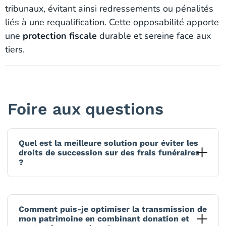
tribunaux, évitant ainsi redressements ou pénalités
liés à une requalification. Cette opposabilité apporte
une
protection fiscale
durable et sereine face aux
tiers.
Foire aux questions
Quel est la meilleure solution pour éviter les
droits de succession sur des frais funéraires
?
Le contrat in memoriam constitue la
solution idéale
pour éviter les droits de succession sur vos frais
Comment puis-je optimiser la transmission de
mon patrimoine en combinant donation et
d’entretien de sépulutre post Décès. Ce dispositif,